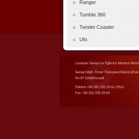
○ Ranger
○ Tumble 360
○ Twister Coaster
○ Ufo
Lunasan Sanayi ve Eğlence Merkezi Musta
Sanayi Mah. Ömer Türkçakal Bulvarı(Eski
No:87 İzmit/Kocaeli
Telefon +90.262.335 28 61 (Pbx)
Fax +90.262.335 28 60