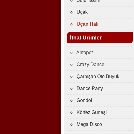
○ Sulu Takım
○ Uçak
○ Uçan Halı
İthal Ürünler
○ Ahtopot
○ Crazy Dance
○ Çarpışan Oto Büyük
○ Dance Party
○ Gondol
○ Körfez Güneşi
○ Mega Disco