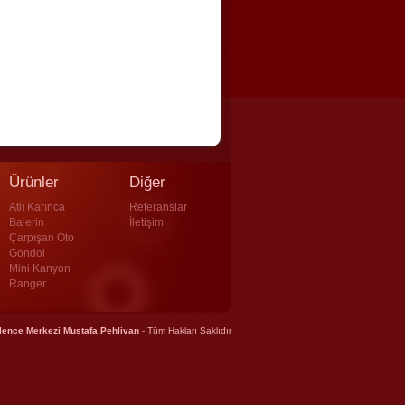
Ürünler
Diğer
Atlı Karınca
Referanslar
Balerin
İletişim
Çarpışan Oto
Gondol
Mini Kanyon
Ranger
lence Merkezi Mustafa Pehlivan
- Tüm Hakları Saklıdır