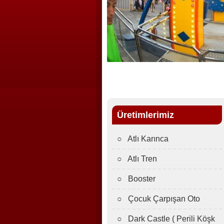
Üretimlerimiz
○ Atlı Karınca
○ Atlı Tren
○ Booster
○ Çocuk Çarpışan Oto
○ Dark Castle ( Perili Köşk