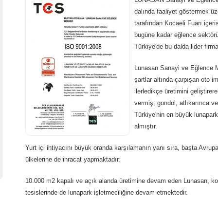
dalında faaliyet göstermek ü
tarafından Kocaeli Fuarı içer
bugüne kadar eğlence sektörü v
Türkiye'de bu dalda lider firm
Lunasan Sanayi ve Eğlence Mer
şartlar altında çarpışan oto im
ilerledikçe üretimini geliştir
vermiş, gondol, atlıkarınca v
Türkiye'nin en büyük lunapark 
almıştır.
Yurt içi ihtiyacını büyük oranda karşılamanın yanı sıra, başta Avrup
ülkelerine de ihracat yapmaktadır.
10.000 m2 kapalı ve açık alanda üretimine devam eden Lunasan, koca
tesislerinde de lunapark işletmeciliğine devam etmektedir.