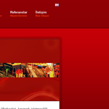
Referanslar
İletişim
rı
Müşterilerimiz
Bize Ulaşın
rkezleri, lunapark işletmeciliği