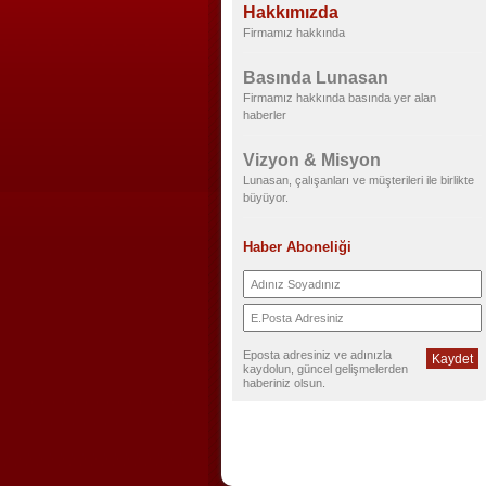
Hakkımızda
Firmamız hakkında
Basında Lunasan
Firmamız hakkında basında yer alan
haberler
Vizyon & Misyon
Lunasan, çalışanları ve müşterileri ile birlikte
büyüyor.
Haber Aboneliği
Eposta adresiniz ve adınızla
kaydolun, güncel gelişmelerden
haberiniz olsun.