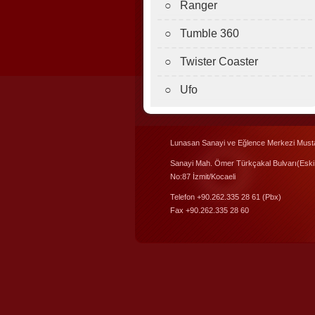
○ Ranger
○ Tumble 360
○ Twister Coaster
○ Ufo
Lunasan Sanayi ve Eğlence Merkezi Musta
Sanayi Mah. Ömer Türkçakal Bulvarı(Eski
No:87 İzmit/Kocaeli
Telefon +90.262.335 28 61 (Pbx)
Fax +90.262.335 28 60