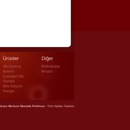
Ürünler
Diğer
Atlı Karınca
Referanslar
Balerin
İletişim
Çarpışan Oto
Gondol
Mini Kanyon
Ranger
lence Merkezi Mustafa Pehlivan
- Tüm Hakları Saklıdır