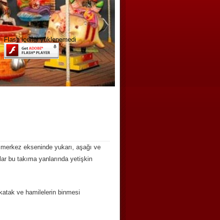
Flash içeriği yüklenemedi
ir merkez ekseninde yukarı, aşağı ve
ar bu takıma yanlarında yetişkin
ikatak ve hamilelerin binmesi