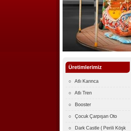
Üretimlerimiz
○ Atlı Karınca
○ Atlı Tren
○ Booster
○ Çocuk Çarpışan Oto
○ Dark Castle ( Perili Köşk