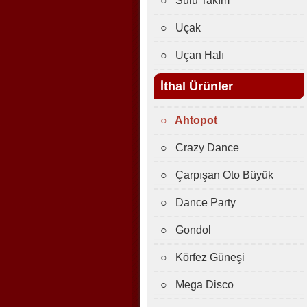
○ Sulu Takım
○ Uçak
○ Uçan Halı
İthal Ürünler
○ Ahtopot
○ Crazy Dance
○ Çarpışan Oto Büyük
○ Dance Party
○ Gondol
○ Körfez Güneşi
○ Mega Disco