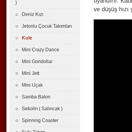
uyandırır. Kab
)
ve düşüş hızı y
○ Deniz Kızı
○ Jetonlu Çocuk Takımları
○ Kule
○ Mini Crazy Dance
○ Mini Gondollar
○ Mini Jett
○ Mini Uçak
○ Samba Balon
○ Sekolin ( Salıncak )
○ Spinning Coaster