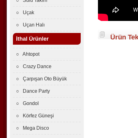
○ Sulu Takım
○ Uçak
○ Uçan Halı
Ürün Tek
İthal Ürünler
○ Ahtopot
○ Crazy Dance
○ Çarpışan Oto Büyük
○ Dance Party
○ Gondol
○ Körfez Güneşi
○ Mega Disco