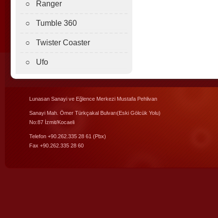
○ Ranger
○ Tumble 360
○ Twister Coaster
○ Ufo
Lunasan Sanayi ve Eğlence Merkezi Mustafa Pehlivan
Sanayi Mah. Ömer Türkçakal Bulvarı(Eski Gölcük Yolu)
No:87 İzmit/Kocaeli
Telefon +90.262.335 28 61 (Pbx)
Fax +90.262.335 28 60