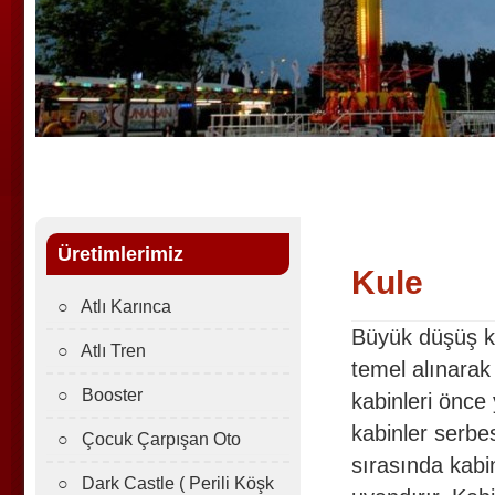
Üretimlerimiz
Kule
○ Atlı Karınca
Büyük düşüş ku
○ Atlı Tren
temel alınarak 
○ Booster
kabinleri önce
kabinler serbes
○ Çocuk Çarpışan Oto
sırasında kabi
○ Dark Castle ( Perili Köşk