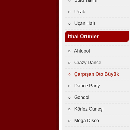
○ Sulu Takım
○ Uçak
○ Uçan Halı
İthal Ürünler
○ Ahtopot
○ Crazy Dance
○ Çarpışan Oto Büyük
○ Dance Party
○ Gondol
○ Körfez Güneşi
○ Mega Disco