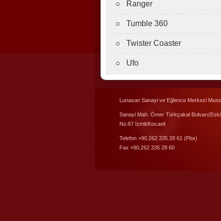
○ Ranger
○ Tumble 360
○ Twister Coaster
○ Ufo
Lunasan Sanayi ve Eğlence Merkezi Musta
Sanayi Mah. Ömer Türkçakal Bulvarı(Eski
No:87 İzmit/Kocaeli
Telefon +90.262.335 28 61 (Pbx)
Fax +90.262.335 28 60