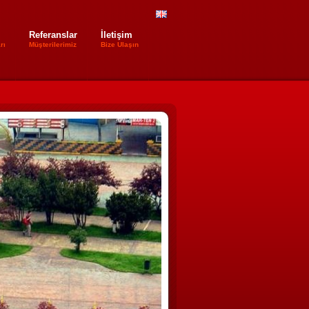
Referanslar
İletişim
rı
Müşterilerimiz
Bize Ulaşın