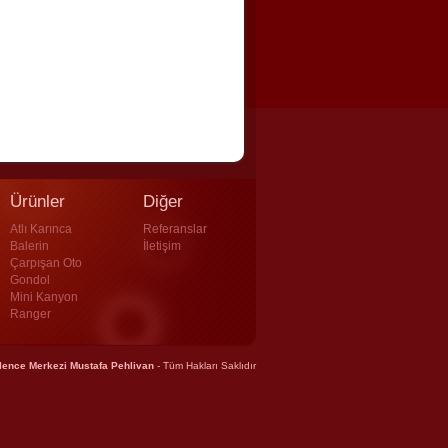
Ürünler
Diğer
Atlı Karınca
Referanslar
Balerin
İletişim
Çarpışan Oto
Gondol
Mini Kanyon
Ranger
lence Merkezi Mustafa Pehlivan
- Tüm Hakları Saklıdır