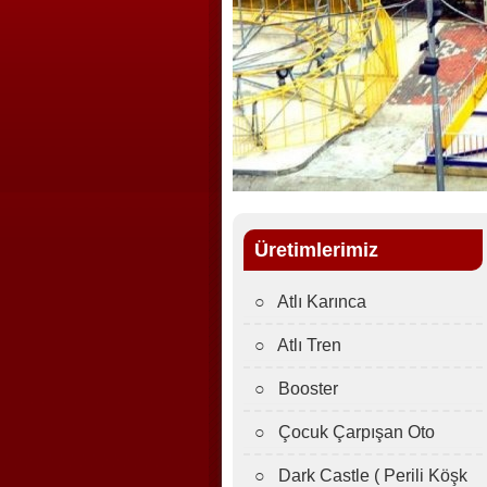
Üretimlerimiz
○ Atlı Karınca
○ Atlı Tren
○ Booster
○ Çocuk Çarpışan Oto
○ Dark Castle ( Perili Köşk