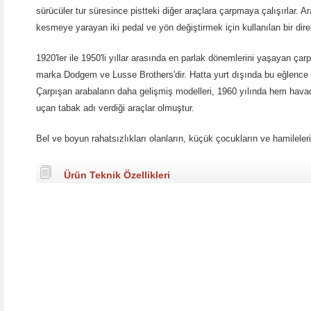
sürücüler tur süresince pistteki diğer araçlara çarpmaya çalışırlar. 
kesmeye yarayan iki pedal ve yön değiştirmek için kullanılan bir direk
1920'ler ile 1950'li yıllar arasında en parlak dönemlerini yaşayan çar
marka Dodgem ve Lusse Brothers'dir. Hatta yurt dışında bu eğlence ar
Çarpışan arabaların daha gelişmiş modelleri, 1960 yılında hem havad
uçan tabak adı verdiği araçlar olmuştur.
Bel ve boyun rahatsızlıkları olanların, küçük çocukların ve hamileler
Ürün Teknik Özellikleri