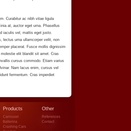
m. Curabitur ac nibh vitae ligula
inia at, auctor eget urna. Phasellus
iaculis vel, mattis eget justo.
, lectus urna ullamcorper velit, non
emper placerat. Fusce mollis dignissim
molestie elit blandit sit amet. Cras
convallis cursus commodo. Etiam varius
ulvinar. Nam lacus enim, cursus vel
idunt fermentum. Cras imperdiet
Products
Other
Carrousel
References
Ballerina
Contact
Crashing Cars