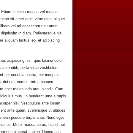
c. Etiam ultricies magna vel magna
enean sit amet enim vitae risus aliquet
libero vel mi consectetur sit amet
 dignissim in diam. Pellentesque nisl
e aliquam luctus leo, et adipiscing
ius adipiscing nisi, quis lacinia dolor
 sem nibh, porta vitae vestibulum
ent per conubia nostra, per inceptos
dui erat cursus tortor, posuere
tum eget malesuada arcu blandit. Cum
diculus mus. In hendrerit urna a turpis
amcorper nisi. Vestibulum ante ipsum
sent ante quam, scelerisque ut ultrices
enean posuere turpis ante. Nunc eget
 varius. Morbi massa purus, blandit sit
 Etiam non placerat sapien. Donec non