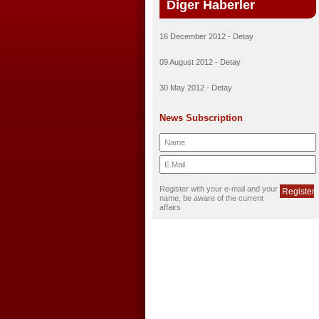
Diger Haberler
16 December 2012
- Detay
09 August 2012
- Detay
30 May 2012
- Detay
News Subscription
Register with your e-mail and your
name, be aware of the current
affairs