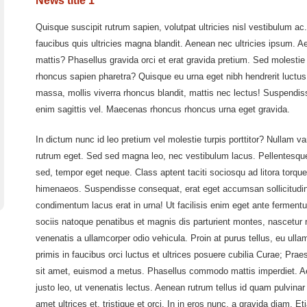
News title 1
Quisque suscipit rutrum sapien, volutpat ultricies nisl vestibulum a
faucibus quis ultricies magna blandit. Aenean nec ultricies ipsum. A
mattis? Phasellus gravida orci et erat gravida pretium. Sed molestie 
rhoncus sapien pharetra? Quisque eu urna eget nibh hendrerit luctus
massa, mollis viverra rhoncus blandit, mattis nec lectus! Suspendiss
enim sagittis vel. Maecenas rhoncus rhoncus urna eget gravida.
In dictum nunc id leo pretium vel molestie turpis porttitor? Nullam var
rutrum eget. Sed sed magna leo, nec vestibulum lacus. Pellentesque
sed, tempor eget neque. Class aptent taciti sociosqu ad litora torqu
himenaeos. Suspendisse consequat, erat eget accumsan sollicitudin, 
condimentum lacus erat in urna! Ut facilisis enim eget ante fermen
sociis natoque penatibus et magnis dis parturient montes, nascetur ri
venenatis a ullamcorper odio vehicula. Proin at purus tellus, eu ull
primis in faucibus orci luctus et ultrices posuere cubilia Curae; Prae
sit amet, euismod a metus. Phasellus commodo mattis imperdiet. A
justo leo, ut venenatis lectus. Aenean rutrum tellus id quam pulvinar
amet ultrices et, tristique et orci. In in eros nunc, a gravida diam.