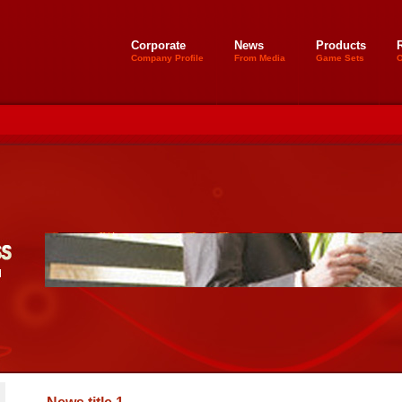
Corporate
News
Products
Company Profile
From Media
Game Sets
O