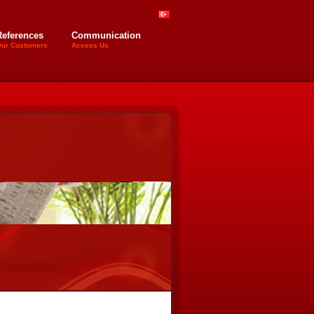
References
Communication
ur Customers
Access Us