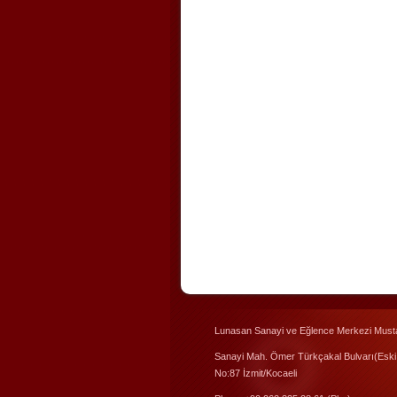
Lunasan Sanayi ve Eğlence Merkezi Musta
Sanayi Mah. Ömer Türkçakal Bulvarı(Eski
No:87 İzmit/Kocaeli