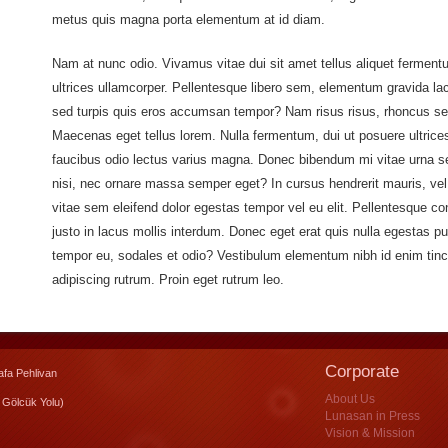
metus quis magna porta elementum at id diam.
Nam at nunc odio. Vivamus vitae dui sit amet tellus aliquet fermentu
ultrices ullamcorper. Pellentesque libero sem, elementum gravida lac
sed turpis quis eros accumsan tempor? Nam risus risus, rhoncus sed 
Maecenas eget tellus lorem. Nulla fermentum, dui ut posuere ultrices
faucibus odio lectus varius magna. Donec bibendum mi vitae urna s
nisi, nec ornare massa semper eget? In cursus hendrerit mauris, vel 
vitae sem eleifend dolor egestas tempor vel eu elit. Pellentesque 
justo in lacus mollis interdum. Donec eget erat quis nulla egestas p
tempor eu, sodales et odio? Vestibulum elementum nibh id enim tinc
adipiscing rutrum. Proin eget rutrum leo.
Corporate
fa Pehlivan
About Us
 Gölcük Yolu)
Lunasan in Press
Vision & Mission